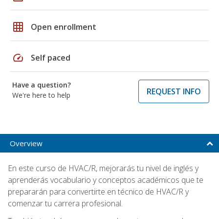
grid_on
Open enrollment
speed
Self paced
Have a question?
REQUEST INFO
We're here to help
Overview
En este curso de HVAC/R, mejorarás tu nivel de inglés y
aprenderás vocabulario y conceptos académicos que te
prepararán para convertirte en técnico de HVAC/R y
comenzar tu carrera profesional.