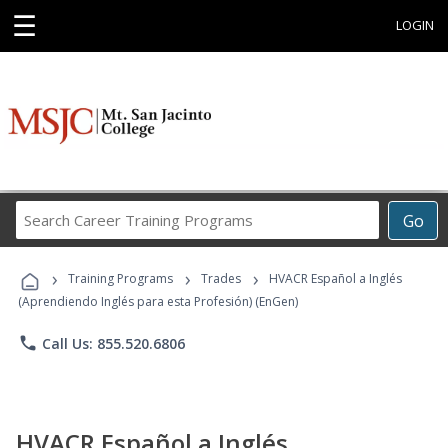
☰
LOGIN
Search
Go
Career
Training
›
›
›
Programs
Training Programs
Trades
HVACR Español a Inglés
(Aprendiendo Inglés para esta Profesión) (EnGen)
phone
Call Us: 855.520.6806
HVACR Español a Inglés