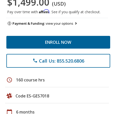
$1,499.00
(USD)
Affirm
Pay over time with
. See if you qualify at checkout.
Payment & Funding:
view your options
ENROLL NOW
Call Us: 855.520.6806
phone
schedule
160 course hrs
Code ES-GES7018
calendar_today
6 months